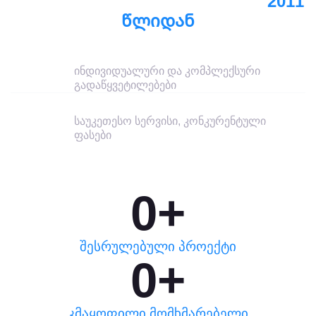
IT ᲢᲔᲥᲜᲝᲚᲝᲒᲘᲔᲑᲘᲡ ᲚᲘᲓᲔᲠᲘ
2011
ᲬᲚᲘᲓᲐᲜ
სპეციალიზაცია
ინდივიდუალური და კომპლექსური
გადაწყვეტილებები
პრინციპები
საუკეთესო სერვისი, კონკურენტული
ფასები
0
+
შესრულებული პროექტი
0
+
კმაყოფილი მომხმარებელი